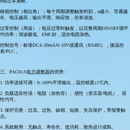
α或过零通断。
移相控制（相位角）：每个周期调整触发时刻，α越小、导通越
长、电压越高；输出平滑、响应快，但有谐波。
过零控制（周波）：电压过零时触发，以完整周期ON/OFF调平
均功率；谐波极低、EMC好，适合电阻加热。
控制信号：标准DC4–20mA/0–10V或通讯（RS485），接温控
表/PLC 。
三、PAC01A
电力调整器
的优势：
1. 功率连续可调：0–100%平滑输出，温控精度±1℃内。
2. 负载适应性强：电阻（加热管）、感性（变压器/电机）、容
性均可。
3. 保护完善：过流、过热、缺相、短路、失压保护，带报警触
点。
4. 高效耐用：无触点、寿命长、低功耗，散热设计成熟。