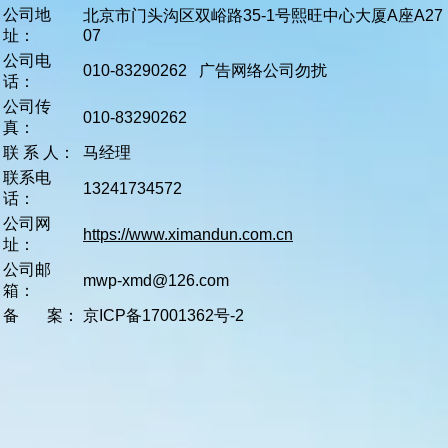
公司地
北京市门头沟区双峪路35-1号熙旺中心大厦A座A27
址：
07
公司电
010-83290262 广告网络公司勿扰
话：
公司传
010-83290262
真：
联 系 人：
马经理
联系电
13241734572
话：
公司网
https://www.ximandun.com.cn
址：
公司邮
mwp-xmd@126.com
箱：
备 案：
京ICP备17001362号-2